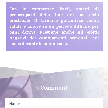
Con le compresse Paxil, smetti di
preoccuparti della fine del tuo ciclo
mestruale. Il farmaco garantisce buona
salute e umore in un periodo difficile per
ogni donna. Previene anche gli effetti
negativi dei cambiamenti ormonali nel
corpo durante la menopausa.
Comment